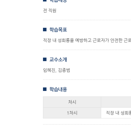
학습대상
전 직원
학습목표
직장 내 성희롱을 예방하고 근로자가 안전한 근로
교수소개
임혜진, 김종범
학습내용
차시
1차시
직장 내 성희