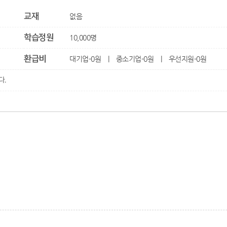
교재
없음
학습정원
10,000
명
환급비
대기업-
0
원
|
중소기업-
0
원
|
우선지원-
0
원
다.