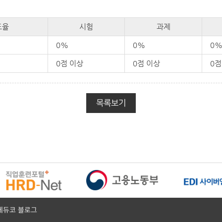
도율
시험
과제
0%
0%
0
0점 이상
0점 이상
0점
목록보기
에듀코 블로그